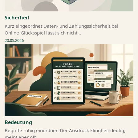
Sicherheit
Kurz eingeordnet Daten- und Zahlungssicherheit bei
Online-Glücksspiel lässt sich nicht...
20.05.2026
Bedeutung
Begriffe ruhig einordnen Der Ausdruck klingt eindeutig,
meint aber oft...