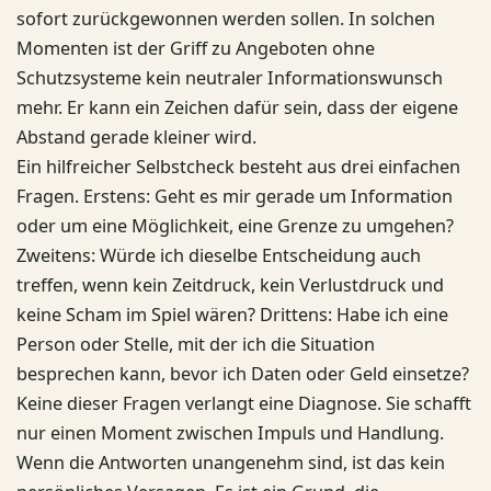
sofort zurückgewonnen werden sollen. In solchen
Momenten ist der Griff zu Angeboten ohne
Schutzsysteme kein neutraler Informationswunsch
mehr. Er kann ein Zeichen dafür sein, dass der eigene
Abstand gerade kleiner wird.
Ein hilfreicher Selbstcheck besteht aus drei einfachen
Fragen. Erstens: Geht es mir gerade um Information
oder um eine Möglichkeit, eine Grenze zu umgehen?
Zweitens: Würde ich dieselbe Entscheidung auch
treffen, wenn kein Zeitdruck, kein Verlustdruck und
keine Scham im Spiel wären? Drittens: Habe ich eine
Person oder Stelle, mit der ich die Situation
besprechen kann, bevor ich Daten oder Geld einsetze?
Keine dieser Fragen verlangt eine Diagnose. Sie schafft
nur einen Moment zwischen Impuls und Handlung.
Wenn die Antworten unangenehm sind, ist das kein