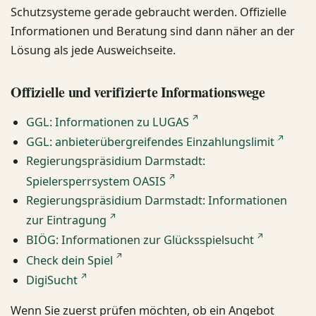
Schutzsysteme gerade gebraucht werden. Offizielle
Informationen und Beratung sind dann näher an der
Lösung als jede Ausweichseite.
Offizielle und verifizierte Informationswege
GGL: Informationen zu LUGAS
GGL: anbieterübergreifendes Einzahlungslimit
Regierungspräsidium Darmstadt:
Spielersperrsystem OASIS
Regierungspräsidium Darmstadt: Informationen
zur Eintragung
BIÖG: Informationen zur Glücksspielsucht
Check dein Spiel
DigiSucht
Wenn Sie zuerst prüfen möchten, ob ein Angebot