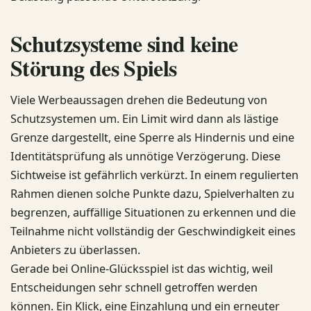
Schutzsysteme sind keine
Störung des Spiels
Viele Werbeaussagen drehen die Bedeutung von
Schutzsystemen um. Ein Limit wird dann als lästige
Grenze dargestellt, eine Sperre als Hindernis und eine
Identitätsprüfung als unnötige Verzögerung. Diese
Sichtweise ist gefährlich verkürzt. In einem regulierten
Rahmen dienen solche Punkte dazu, Spielverhalten zu
begrenzen, auffällige Situationen zu erkennen und die
Teilnahme nicht vollständig der Geschwindigkeit eines
Anbieters zu überlassen.
Gerade bei Online-Glücksspiel ist das wichtig, weil
Entscheidungen sehr schnell getroffen werden
können. Ein Klick, eine Einzahlung und ein erneuter