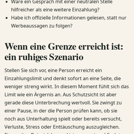
Wäre ein Gespräch mit einer neutralen Stelle
hilfreicher als eine weitere Einzahlung?
Habe ich offizielle Informationen gelesen, statt nur
Werbeaussagen zu folgen?
Wenn eine Grenze erreicht ist:
ein ruhiges Szenario
Stellen Sie sich vor, eine Person erreicht ein
Einzahlungslimit und denkt sofort an eine Seite, die
weniger streng wirkt. In diesem Moment fühlt sich das
Limit wie ein Ärgernis an. Aus Schutzsicht ist aber
gerade diese Unterbrechung wertvoll. Sie zwingt zu
einer Pause, in der die Person prüfen kann, ob sie
noch aus Unterhaltung spielt oder bereits versucht,
Verluste, Stress oder Enttäuschung auszugleichen.