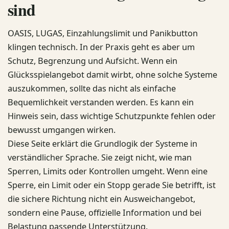
sind
OASIS, LUGAS, Einzahlungslimit und Panikbutton
klingen technisch. In der Praxis geht es aber um
Schutz, Begrenzung und Aufsicht. Wenn ein
Glücksspielangebot damit wirbt, ohne solche Systeme
auszukommen, sollte das nicht als einfache
Bequemlichkeit verstanden werden. Es kann ein
Hinweis sein, dass wichtige Schutzpunkte fehlen oder
bewusst umgangen wirken.
Diese Seite erklärt die Grundlogik der Systeme in
verständlicher Sprache. Sie zeigt nicht, wie man
Sperren, Limits oder Kontrollen umgeht. Wenn eine
Sperre, ein Limit oder ein Stopp gerade Sie betrifft, ist
die sichere Richtung nicht ein Ausweichangebot,
sondern eine Pause, offizielle Information und bei
Belastung passende Unterstützung.