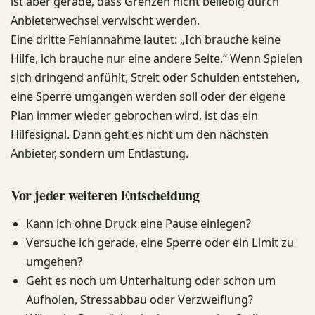
ist aber gerade, dass Grenzen nicht beliebig durch
Anbieterwechsel verwischt werden.
Eine dritte Fehlannahme lautet: „Ich brauche keine
Hilfe, ich brauche nur eine andere Seite.“ Wenn Spielen
sich dringend anfühlt, Streit oder Schulden entstehen,
eine Sperre umgangen werden soll oder der eigene
Plan immer wieder gebrochen wird, ist das ein
Hilfesignal. Dann geht es nicht um den nächsten
Anbieter, sondern um Entlastung.
Vor jeder weiteren Entscheidung
Kann ich ohne Druck eine Pause einlegen?
Versuche ich gerade, eine Sperre oder ein Limit zu
umgehen?
Geht es noch um Unterhaltung oder schon um
Aufholen, Stressabbau oder Verzweiflung?