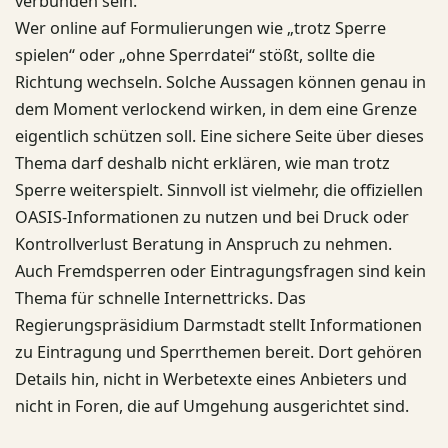
verbunden sein.
Wer online auf Formulierungen wie „trotz Sperre
spielen“ oder „ohne Sperrdatei“ stößt, sollte die
Richtung wechseln. Solche Aussagen können genau in
dem Moment verlockend wirken, in dem eine Grenze
eigentlich schützen soll. Eine sichere Seite über dieses
Thema darf deshalb nicht erklären, wie man trotz
Sperre weiterspielt. Sinnvoll ist vielmehr, die offiziellen
OASIS-Informationen zu nutzen und bei Druck oder
Kontrollverlust Beratung in Anspruch zu nehmen.
Auch Fremdsperren oder Eintragungsfragen sind kein
Thema für schnelle Internettricks. Das
Regierungspräsidium Darmstadt stellt Informationen
zu Eintragung und Sperrthemen bereit. Dort gehören
Details hin, nicht in Werbetexte eines Anbieters und
nicht in Foren, die auf Umgehung ausgerichtet sind.