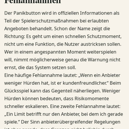
Der Panikbutton wird in offiziellen Informationen als
Teil der Spielerschutzmaßnahmen bei erlaubten
Angeboten behandelt. Schon der Name zeigt die
Richtung: Es geht um einen schnellen Schutzmoment,
nicht um eine Funktion, die Nutzer austricksen sollen.
Wer in einem angespannten Moment weiterspielen
will, nimmt möglicherweise genau die Warnung nicht
ernst, die das System setzen soll.
Eine häufige Fehlannahme lautet: „Wenn ein Anbieter
weniger Hürden hat, ist er kundenfreundlicher.“ Beim
Glücksspiel kann das Gegenteil näherliegen. Weniger
Hürden können bedeuten, dass Risikomomente
schneller eskalieren. Eine zweite Fehlannahme lautet:
„Ein Limit betrifft nur den Anbieter, bei dem ich gerade
spiele.“ Der Sinn anbieterübergreifender Regelungen