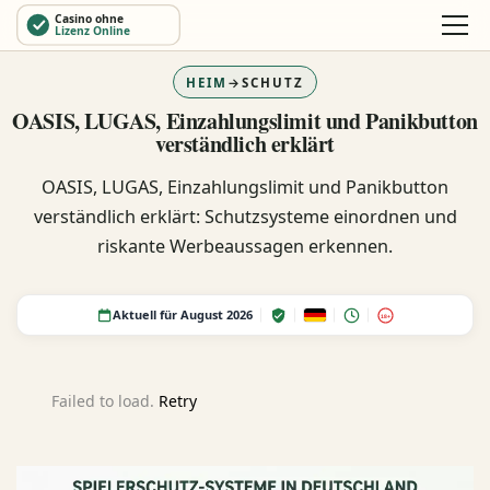
HEIM
→
SCHUTZ
OASIS, LUGAS, Einzahlungslimit und Panikbutton
verständlich erklärt
OASIS, LUGAS, Einzahlungslimit und Panikbutton
verständlich erklärt: Schutzsysteme einordnen und
riskante Werbeaussagen erkennen.
Aktuell für August 2026
18+
Failed to load.
Retry