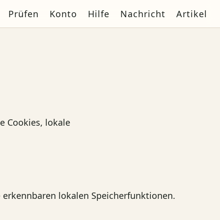
Prüfen
Konto
Hilfe
Nachricht
Artikel
e Cookies, lokale
e erkennbaren lokalen Speicherfunktionen.