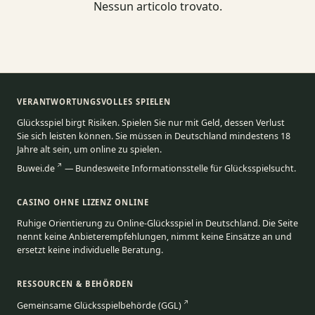
Nessun articolo trovato.
VERANTWORTUNGSVOLLES SPIELEN
Glücksspiel birgt Risiken. Spielen Sie nur mit Geld, dessen Verlust
Sie sich leisten können. Sie müssen in Deutschland mindestens 18
Jahre alt sein, um online zu spielen.
Buwei.de
— Bundesweite Informationsstelle für Glücksspielsucht.
CASINO OHNE LIZENZ ONLINE
Ruhige Orientierung zu Online-Glücksspiel in Deutschland. Die Seite
nennt keine Anbieterempfehlungen, nimmt keine Einsätze an und
ersetzt keine individuelle Beratung.
RESSOURCEN & BEHÖRDEN
Gemeinsame Glücksspielbehörde (GGL)